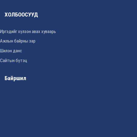
ХОЛБООСУУД
Иргэдийг хүлээн авах хуваарь
Ажлын байрны зар
Шилэн данс
Сайтын бүтэц
Байршил