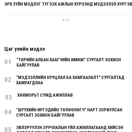
ЭРХ ЗҮЙН МЭДЛЭГ ТҮГЭЭХ АЖЛЫН ХҮРЭЭНД МЭДЭЭЛЭЛ ХҮРГЭ
. . .
Цаг үеийн мэдээ
“ТӨРИЙН АЛБАН ХААГЧИЙН ИМИЖ” СУРГАЛТ ЗОХИОН
01
БАЙГУУЛАВ
“МЭДЭЭЛЛИЙН НУУЦЛАЛ БА ХАМГААЛАЛТ” СУРГАЛТАД
02
ХАМРАГДЛАА
ХӨХМОРЬТ СУМД АЖИЛЛАВ
03
“ШҮҮХИЙН ИРГЭДИЙН ТӨЛӨӨЛӨГЧ” НАРТ ЗОРИУЛСАН
04
СУРГАЛТ ЗОХИОН БАЙГУУЛАВ
ЭВЛЭРҮҮЛЭН ЗУУЧЛАЛЫН ҮЙЛ АЖИЛЛАГААНД ХИЙСЭН
05