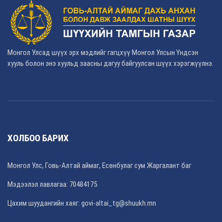
Монгол Улсад шүүх эрх мэдлийг гагцхүү Монгол Улсын Үндсэн
хууль болон энэ хуульд заасны дагуу байгуулсан шүүх хэрэгжүүлнэ.
ХОЛБОО БАРИХ
Монгол Улс, Говь-Алтай аймаг, Есөнбулаг сум Жаргалант баг
Мэдээлэл лавлагаа: 70484175
Цахим шуудангийн хаяг: govi-altai_tg@shuukh.mn