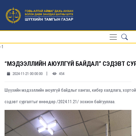
-1
“МЭДЭЭЛЛИЙН АЮУЛГҮЙ БАЙДАЛ” СЭДЭВТ СУ
|
2024-11-21 00:00:00
454
Шүүхийн мэдээллийн аюулгүй байдлыг хангах, кибер халдлага, хортой
сэдэвт сургалтыг өнөөдөр /2024.11.21/ зохион байгууллаа.