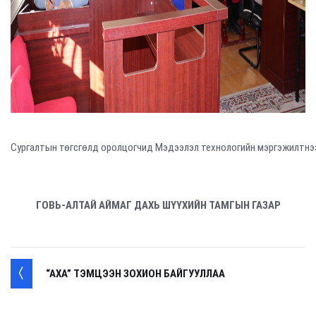
Сургалтын төгсгөлд оролцогчид Мэдээлэл технологийн мэргэжилтнээс
ГОВЬ-АЛТАЙ АЙМАГ ДАХЬ ШҮҮХИЙН ТАМГЫН ГАЗАР
“АХА” ТЭМЦЭЭН ЗОХИОН БАЙГУУЛЛАА