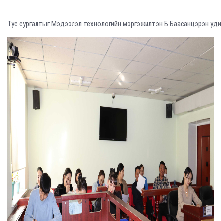
Тус сургалтыг Мэдээлэл технологийн мэргэжилтэн Б.Баасанцэрэн уди