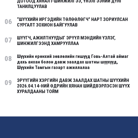
ДОТООД ХЯНАЛТ-ШИНЖИЛГЭЭ, ҮНЭЛГЭЭНИЙ ДҮНГ
ТАНИЛЦУУЛАВ
“ШҮҮХИЙН ИРГЭДИЙН ТӨЛӨӨЛӨГЧ” НАРТ ЗОРИУЛСАН
06
СУРГАЛТ ЗОХИОН БАЙГУУЛАВ
ШҮҮГЧ, АЖИЛТНУУДЫГ ЭРҮҮЛ МЭНДИЙН ҮЗЛЭГ,
07
ШИНЖИЛГЭЭНД ХАМРУУЛЛАА
Шүүхийн ерөнхий зөвлөлийн гишүүд Говь-Алтай аймаг
08
дахь анхан болон давж заалдах шатны шүүхүүд,
Шүүхийн Тамгын газарт ажиллалаа
ЭРҮҮГИЙН ХЭРГИЙН ДАВЖ ЗААЛДАХ ШАТНЫ ШҮҮХИЙН
09
2026.04.14-НИЙ ӨДРИЙН ХЯНАН ШИЙДВЭРЛЭСЭН ШҮҮХ
ХУРАЛДААНЫ ТОЙМ