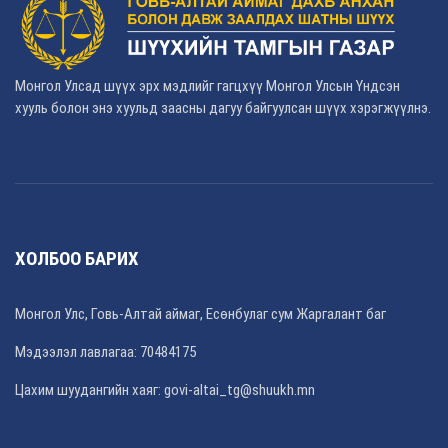
Монгол Улсад шүүх эрх мэдлийг гагцхүү Монгол Улсын Үндсэн
хууль болон энэ хуульд заасны дагуу байгуулсан шүүх хэрэгжүүлнэ.
ХОЛБОО БАРИХ
Монгол Улс, Говь-Алтай аймаг, Есөнбулаг сум Жаргалант баг
Мэдээлэл лавлагаа: 70484175
Цахим шуудангийн хаяг: govi-altai_tg@shuukh.mn