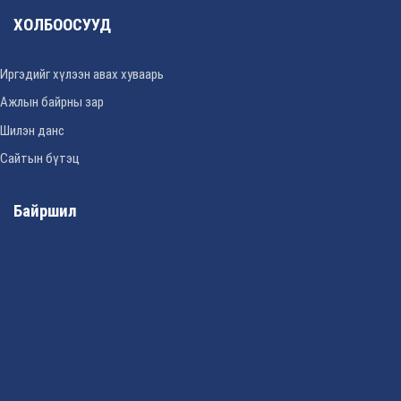
ХОЛБООСУУД
Иргэдийг хүлээн авах хуваарь
Ажлын байрны зар
Шилэн данс
Сайтын бүтэц
Байршил