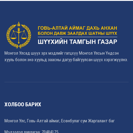
Монгол Улсад шүүх эрх мэдлийг гагцхүү Монгол Улсын Үндсэн
хууль болон энэ хуульд заасны дагуу байгуулсан шүүх хэрэгжүүлнэ.
ХОЛБОО БАРИХ
Монгол Улс, Говь-Алтай аймаг, Есөнбулаг сум Жаргалант баг
Мэдээлэл лавлагаа: 70484175