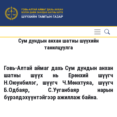
Сум дундын анхан шатны шүүхийн
танилцуулга
Говь-Алтай аймаг дахь Сум дундын анхан
шатны шүүх нь Ерөнхий шүүгч
Н.Оюунбилэг, шүүгч Ч.Мөнхтуяа, шүүгч
Б.Одбаяр, С.Ууганбаяр нарын
бүрэлдэхүүнтэйгээр ажиллаж байна.