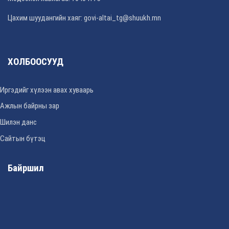
Цахим шуудангийн хаяг: govi-altai_tg@shuukh.mn
ХОЛБООСУУД
Иргэдийг хүлээн авах хуваарь
Ажлын байрны зар
Шилэн данс
Сайтын бүтэц
Байршил