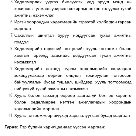
Хөдөлмөрлөх үүргээ биелүүлэх үед эрүүл мэнд нь
хохирсны улмаас учирсан хохирлыг нөхөн төлүүлэх тухай
ажилтны нэхэмжлэл
Иргэн хоорондын хөдөлмөрийн гэрээтэй холбогдон гарсан
маргаан
Сахилгын шийтгэл буруу ногдуулсан тухай ажилтны
гомдол
Хөдөлмөрийн гэрээний нөхцөлийг хууль тогтоомж болон
хамтын гэрээнд зааснаас дордуулсан тухай ажилтны
нэхэмжлэл
Хөдөлмөрийн дотоод журам хөдөлмөрийн харилцааг
зохицуулахаар өөрийн онцлогт тохируулан тогтоосон
байгууллагын бусад тушаал, шийдвэр, хууль тогтоомжид
нийцээгүй тухай ажилтны нэхэмжлэл
Хууль болон гэрээнд өөрөөр заагаагүй бол эд хөрөнгө
болон хөдөлмөрөө нэгтгэн ажиллагчдын хоорондын
хөдөлмөрийн маргаан
Хууль тогтоомжоор шүүхэд харьяалуулсан бусад маргаан
Гурав:
Гэр бүлийн харилцаанаас үүссэн маргаан: