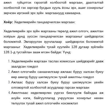
ажил гүйцэтгэх гэрээтэй холбоотой маргаан, даатгалтай
холбоотой гэх зэргээр бусдын хууль ёсны эрх, ашиг сонирхлыг
зөрчсөн иргэний эрх зүйн маргаанууд хамаарна.
Хоёр:
Хөдөлмөрийн ганцаарчилсан маргаан:
Хөдөлмөрийн эрх зүйн маргааны төрөлд ажил олгогч, ажилтан
хоёрын дунд үүссэн ганцаарчилсан маргааныг шийдвэрлэх
боломжтой. Эвлэрүүлэн зуучлалаар шийдвэрлэх боломжтой
маргааныг Хөдөлмөрийн тухай хуулийн 128 дугаар зүйлийн
128.1-д тусгайлан зааж өгсөн байдаг. Үүнд:
Хөдөлмөрийн маргаан таслах комиссын шийдвэрийг давж
заалдсан гомдол
Ажил олгогчийн санаачилгаар ажлаас буруу халсан буюу
өөр ажилд буруу шилжүүлсэн тухай ажилтны гомдол
Ажлаас буруу халсан буюу буруу шилжүүлсэн үеийн
олговортой холбоотой асуудлаар гарсан маргаан
Ажилтнаас хөдөлмөрлөх үүргээ биелүүлж байхдаа аж
ахуйн нэгж, байгууллагад учруулсан хохирлыг нөхөн
төлүүлэх тухай ажил олгогчийн нэхэмжлэл