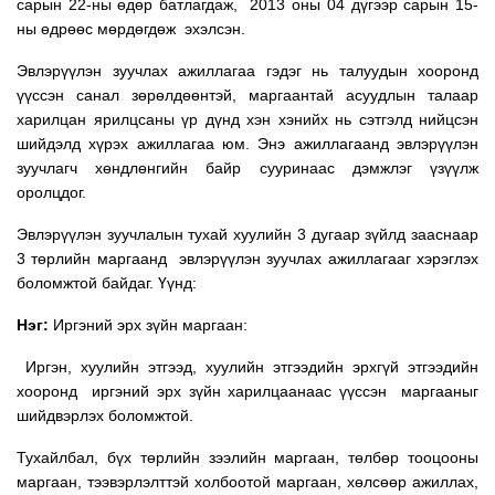
сарын 22-ны өдөр батлагдаж, 2013 оны 04 дүгээр сарын 15-
ны өдрөөс мөрдөгдөж эхэлсэн.
Эвлэрүүлэн зуучлах ажиллагаа гэдэг нь талуудын хооронд
үүссэн санал зөрөлдөөнтэй, маргаантай асуудлын талаар
харилцан ярилцсаны үр дүнд хэн хэнийх нь сэтгэлд нийцсэн
шийдэлд хүрэх ажиллагаа юм. Энэ ажиллагаанд эвлэрүүлэн
зуучлагч хөндлөнгийн байр сууринаас дэмжлэг үзүүлж
оролцдог.
Эвлэрүүлэн зуучлалын тухай хуулийн 3 дугаар зүйлд зааснаар
3 төрлийн маргаанд эвлэрүүлэн зуучлах ажиллагааг хэрэглэх
боломжтой байдаг. Үүнд:
Нэг:
Иргэний эрх зүйн маргаан:
Иргэн, хуулийн этгээд, хуулийн этгээдийн эрхгүй этгээдийн
хооронд
иргэний эрх зүйн харилцаанаас үүссэн маргааныг
шийдвэрлэх боломжтой.
Тухайлбал, бүх төрлийн зээлийн маргаан, төлбөр тооцооны
маргаан, тээвэрлэлттэй холбоотой маргаан, хөлсөөр ажиллах,