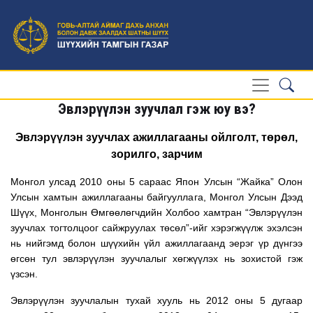
Эвлэрүүлэн зуучлал гэж юу вэ?
Эвлэрүүлэн зуучлах ажиллагааны ойлголт, төрөл,
зорилго, зарчим
Монгол улсад 2010 оны 5 сараас Япон Улсын “Жайка” Олон
Улсын хамтын ажиллагааны байгууллага, Монгол Улсын Дээд
Шүүх, Монголын Өмгөөлөгчдийн Холбоо хамтран “Эвлэрүүлэн
зуучлах тогтолцоог сайжруулах төсөл”-ийг хэрэгжүүлж эхэлсэн
нь нийгэмд болон шүүхийн үйл ажиллагаанд эерэг үр дүнгээ
өгсөн тул эвлэрүүлэн зуучлалыг хөгжүүлэх нь зохистой гэж
үзсэн.
Эвлэрүүлэн зуучлалын тухай хууль нь 2012 оны 5 дугаар