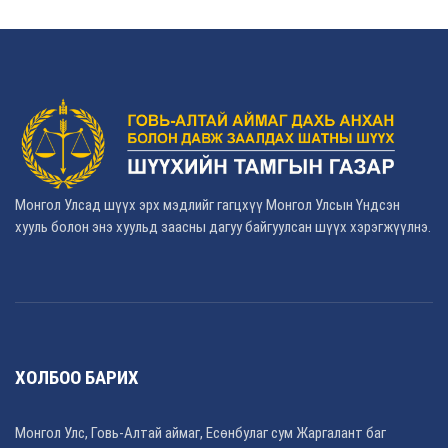
Монгол Улсад шүүх эрх мэдлийг гагцхүү Монгол Улсын Үндсэн
хууль болон энэ хуульд заасны дагуу байгуулсан шүүх хэрэгжүүлнэ.
ХОЛБОО БАРИХ
Монгол Улс, Говь-Алтай аймаг, Есөнбулаг сум Жаргалант баг