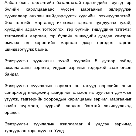
Албан ёсны гэрлэлтийн баталгаатай гэрлэгчдийн хувьд гэр
бүлийн харилцаанаас үүссэн маргааныг эвлэрүүлэн
зуучлалаар анхлан шийдвэрлүүлэх хуулийн зохицуулалттай.
Энэ төрлийн маргаанд ихэвчлэн гэрлэлт цуцлуулах тухай,
хүүхдийн асрамж тогтоолгох, гэр бүлийн гишүүдийн тэтгэлэг,
тэтгэмжийн маргаан, гэр бүлийн гишүүдийн дундаа хамтран
өмчлөх эд хөрөнгийн маргаан дээр өргөдөл гарган
шийдвэрлүүлж байна.
Эвлэрүүлэн зуучлалын тухай хуулийн 5 дугаар зүйлд
ажиллагааны зорилго, үндсэн зарчмыг тодорхой зааж өгсөн
байдаг.
Эвлэрүүлэн зуучлалын зорилго нь талууд өөрсдийн ашиг
сонирхолд нийцэхүйц шийдлийг олоход нь зуучлагч дэмжлэг
үзүүлж, тэдгээрийн хоорондын харилцааны зөрчил, маргааныг
эвийн журмаар, шуурхай, зардал багатай зохицуулахад
оршдог.
Эвлэрүүлэн зуучлалын ажиллагааг 4 үндсэн зарчимд
тулгуурлан хэрэгжүүлнэ. Үүнд: