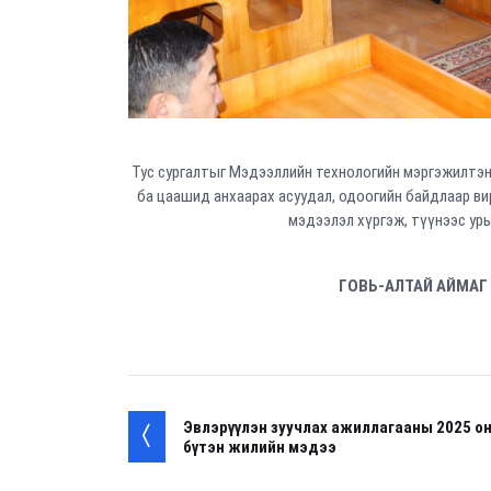
Тус сургалтыг Мэдээллийн технологийн мэргэжилтэн
ба цаашид анхаарах асуудал, одоогийн байдлаар ви
мэдээлэл хүргэж, түүнээс ур
ГОВЬ-АЛТАЙ АЙМАГ
Эвлэрүүлэн зуучлах ажиллагааны 2025 о
бүтэн жилийн мэдээ