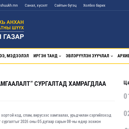
g@shuukh.mn
Санал, хүсэлт
Сайтын бүтэц
Холбоо барих
ЭЭ, МЭДЭЭЛЭЛ
ИРГЭН ТАНД
ЭВЛЭРҮҮЛЭН ЗУУЧЛАЛ
АРХИ
Ца
АМГААЛАЛТ” СУРГАЛТАД ХАМРАГДЛАА
0
0
 хортой код, спам, вирусээс хамгаалах, урьдчилан сэргийлэхэд
 сургалтыг 2026 оны 05 дугаар сарын 08-ны өдөр зохион