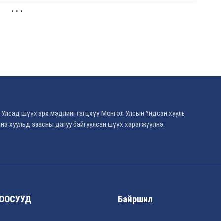
. . .
 Улсад шүүх эрх мэдлийг гагцхүү Монгол Улсын Үндсэн хууль
нэ хуульд заасны дагуу байгуулсан шүүх хэрэгжүүлнэ.
ООСУУД
Байршил