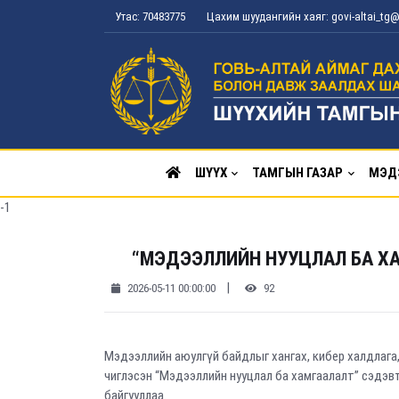
Утас: 70483775
Цахим шуудангийн хаяг: govi-altai_t
ШҮҮХ
ТАМГЫН ГАЗАР
МЭД
-1
“МЭДЭЭЛЛИЙН НУУЦЛАЛ БА Х
|
2026-05-11 00:00:00
92
Мэдээллийн аюулгүй байдлыг хангах, кибер халдлага,
чиглэсэн “Мэдээллийн нууцлал ба хамгаалалт” сэдэвт
байгууллаа.