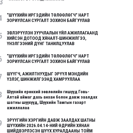
3
“ШҮҮХИЙН ИРГЭДИЙН ТӨЛӨӨЛӨГЧ” НАРТ
4
ЗОРИУЛСАН СУРГАЛТ ЗОХИОН БАЙГУУЛАВ
ЭВЛЭРҮҮЛЭН ЗУУЧЛАЛЫН ҮЙЛ АЖИЛЛАГААНД
5
ХИЙСЭН ДОТООД ХЯНАЛТ-ШИНЖИЛГЭЭ,
ҮНЭЛГЭЭНИЙ ДҮНГ ТАНИЛЦУУЛАВ
“ШҮҮХИЙН ИРГЭДИЙН ТӨЛӨӨЛӨГЧ” НАРТ
6
ЗОРИУЛСАН СУРГАЛТ ЗОХИОН БАЙГУУЛАВ
ШҮҮГЧ, АЖИЛТНУУДЫГ ЭРҮҮЛ МЭНДИЙН
7
ҮЗЛЭГ, ШИНЖИЛГЭЭНД ХАМРУУЛЛАА
Шүүхийн ерөнхий зөвлөлийн гишүүд Говь-
8
Алтай аймаг дахь анхан болон давж заалдах
шатны шүүхүүд, Шүүхийн Тамгын газарт
ажиллалаа
ЭРҮҮГИЙН ХЭРГИЙН ДАВЖ ЗААЛДАХ ШАТНЫ
9
ШҮҮХИЙН 2026.04.14-НИЙ ӨДРИЙН ХЯНАН
ШИЙДВЭРЛЭСЭН ШҮҮХ ХУРАЛДААНЫ ТОЙМ