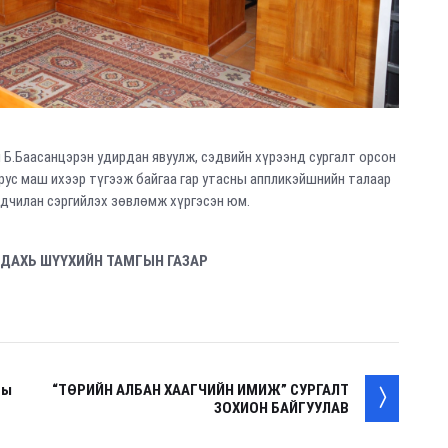
 Б.Баасанцэрэн удирдан явуулж, сэдвийн хүрээнд сургалт орсон
рус маш ихээр түгээж байгаа гар утасны аппликэйшнийн талаар
ьдчилан сэргийлэх зөвлөмж хүргэсэн юм.
 ДАХЬ ШҮҮХИЙН ТАМГЫН ГАЗАР
ны
“ТӨРИЙН АЛБАН ХААГЧИЙН ИМИЖ” СУРГАЛТ
ЗОХИОН БАЙГУУЛАВ