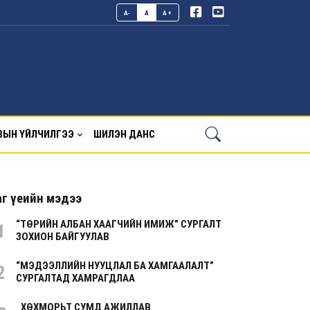
A-
A
A+
ВЫН ҮЙЛЧИЛГЭЭ
ШИЛЭН ДАНС
г үеийн мэдээ
“ТӨРИЙН АЛБАН ХААГЧИЙН ИМИЖ” СУРГАЛТ
1
ЗОХИОН БАЙГУУЛАВ
“МЭДЭЭЛЛИЙН НУУЦЛАЛ БА ХАМГААЛАЛТ”
2
СУРГАЛТАД ХАМРАГДЛАА
ХӨХМОРЬТ СУМД АЖИЛЛАВ