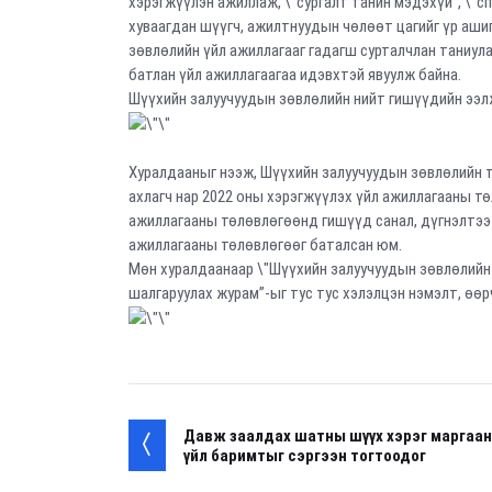
хэрэгжүүлэн ажиллаж, \"сургалт танин мэдэхүй”, \"сп
хуваагдан шүүгч, ажилтнуудын чөлөөт цагийг үр аши
зөвлөлийн үйл ажиллагааг гадагш сурталчлан таниул
батлан үйл ажиллагаагаа идэвхтэй явуулж байна.
Шүүхийн залуучуудын зөвлөлийн нийт гишүүдийн ээл
Хуралдааныг нээж, Шүүхийн залуучуудын зөвлөлийн т
ахлагч нар 2022 оны хэрэгжүүлэх үйл ажиллагааны тө
ажиллагааны төлөвлөгөөнд гишүүд санал, дүгнэлтээ
ажиллагааны төлөвлөгөөг баталсан юм.
Мөн хуралдаанаар \"Шүүхийн залуучуудын зөвлөлийн 
шалгаруулах журам”-ыг тус тус хэлэлцэн нэмэлт, өө
Давж заалдах шатны шүүх хэрэг маргаа
үйл баримтыг сэргээн тогтоодог