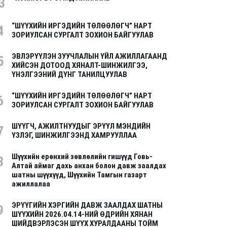
3
“ШҮҮХИЙН ИРГЭДИЙН ТӨЛӨӨЛӨГЧ” НАРТ
4
ЗОРИУЛСАН СУРГАЛТ ЗОХИОН БАЙГУУЛАВ
ЭВЛЭРҮҮЛЭН ЗУУЧЛАЛЫН ҮЙЛ АЖИЛЛАГААНД
5
ХИЙСЭН ДОТООД ХЯНАЛТ-ШИНЖИЛГЭЭ,
ҮНЭЛГЭЭНИЙ ДҮНГ ТАНИЛЦУУЛАВ
“ШҮҮХИЙН ИРГЭДИЙН ТӨЛӨӨЛӨГЧ” НАРТ
6
ЗОРИУЛСАН СУРГАЛТ ЗОХИОН БАЙГУУЛАВ
ШҮҮГЧ, АЖИЛТНУУДЫГ ЭРҮҮЛ МЭНДИЙН
7
ҮЗЛЭГ, ШИНЖИЛГЭЭНД ХАМРУУЛЛАА
Шүүхийн ерөнхий зөвлөлийн гишүүд Говь-
8
Алтай аймаг дахь анхан болон давж заалдах
шатны шүүхүүд, Шүүхийн Тамгын газарт
ажиллалаа
ЭРҮҮГИЙН ХЭРГИЙН ДАВЖ ЗААЛДАХ ШАТНЫ
9
ШҮҮХИЙН 2026.04.14-НИЙ ӨДРИЙН ХЯНАН
ШИЙДВЭРЛЭСЭН ШҮҮХ ХУРАЛДААНЫ ТОЙМ