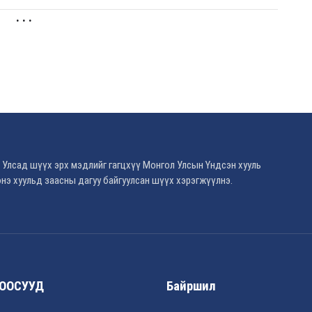
. . .
 Улсад шүүх эрх мэдлийг гагцхүү Монгол Улсын Үндсэн хууль
нэ хуульд заасны дагуу байгуулсан шүүх хэрэгжүүлнэ.
ООСУУД
Байршил