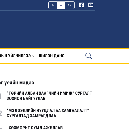
A-
A
A+
ВЫН ҮЙЛЧИЛГЭЭ
ШИЛЭН ДАНС
г үеийн мэдээ
“ТӨРИЙН АЛБАН ХААГЧИЙН ИМИЖ” СУРГАЛТ
1
ЗОХИОН БАЙГУУЛАВ
“МЭДЭЭЛЛИЙН НУУЦЛАЛ БА ХАМГААЛАЛТ”
2
СУРГАЛТАД ХАМРАГДЛАА
ХӨХМОРЬТ СУМД АЖИЛЛАВ