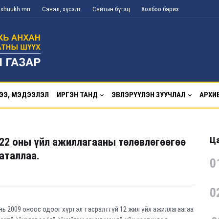
g@shuukh.mn
Санал, хүсэлт
Сайтын бүтэц
Холбоо барих
ЭЭ, МЭДЭЭЛЭЛ
ИРГЭН ТАНД
ЭВЛЭРҮҮЛЭН ЗУУЧЛАЛ
АРХИ
Ца
22 оны үйл ажиллагааны төлөвлөгөөгөө
аталлаа.
0
0
ь 2009 оноос одоог хүртэл тасралтгүй 12 жил үйл ажиллагаагаа