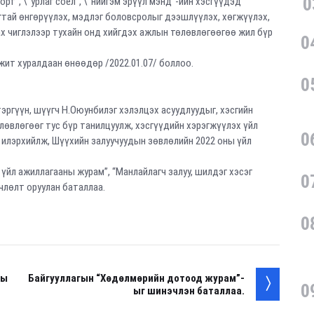
0
орт”, \"урлаг соёл”, \"нийгэм эрүүл мэнд”-ийн хэсгүүдэд
гтай өнгөрүүлэх, мэдлэг боловсролыг дээшлүүлэх, хөгжүүлэх,
ах чиглэлээр тухайн онд хийгдэх ажлын төлөвлөгөөгөө жил бүр
0
жит хуралдаан өнөөдөр /2022.01.07/ боллоо.
0
эргүүн, шүүгч Н.Оюунбилэг хэлэлцэх асуудлуудыг, хэсгийн
лөвлөгөөг тус бүр танилцуулж, хэсгүүдийн хэрэгжүүлэх үйл
0
 илэрхийлж, Шүүхийн залуучуудын зөвлөлийн 2022 оны үйл
үйл ажиллагааны журам”, “Манлайлагч залуу, шилдэг хэсэг
0
рчлөлт оруулан баталлаа.
0
ны
Байгууллагын “Хөдөлмөрийн дотоод журам”-
0
ыг шинэчлэн баталлаа.