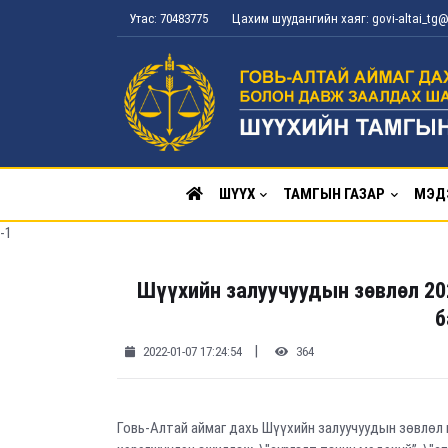
Утас: 70483775
Цахим шуудангийн хаяг: govi-altai_t
ШҮҮХ
ТАМГЫН ГАЗАР
МЭД
-1
Шүүхийн залуучуудын зөвлөл 20
б
|
2022-01-07 17:24:54
364
Говь-Алтай аймаг дахь Шүүхийн залуучуудын зөвлөл н