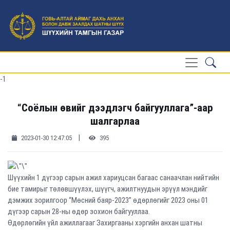
-1
“Соёлын өвийг дээдлэгч байгууллага”-аар
шалгарлаа
|
2023-01-30 12:47:05
395
Шүүхийн 1 дүгээр сарын ажил хариуцсан багаас санаачлан нийтийн
бие тамирыг төлөвшүүлэх, шүүгч, ажилтнуудын эрүүл мэндийг
дэмжих зорилгоор “Мөсний баяр-2023” өдөрлөгийг 2023 оны 01
дүгээр сарын 28-ны өдөр зохион байгууллаа.
Өдөрлөгийн үйл ажиллагааг Захиргааны хэргийн анхан шатны