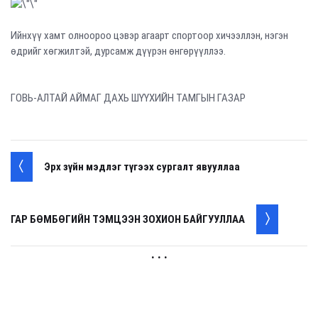
Ийнхүү хамт олноороо цэвэр агаарт спортоор хичээллэн, нэгэн
өдрийг хөгжилтэй, дурсамж дүүрэн өнгөрүүллээ.
ГОВЬ-АЛТАЙ АЙМАГ ДАХЬ ШҮҮХИЙН ТАМГЫН ГАЗАР
Эрх зүйн мэдлэг түгээх сургалт явууллаа
ГАР БӨМБӨГИЙН ТЭМЦЭЭН ЗОХИОН БАЙГУУЛЛАА
. . .