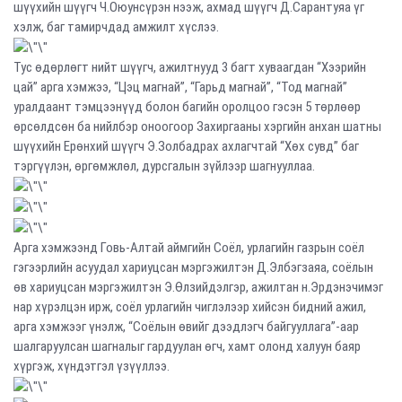
шүүхийн шүүгч Ч.Оюунсүрэн нээж, ахмад шүүгч Д.Сарантуяа үг
хэлж, баг тамирчдад амжилт хүслээ.
Тус өдөрлөгт нийт шүүгч, ажилтнууд 3 багт хуваагдан “Хээрийн
цай” арга хэмжээ, “Цэц магнай”, “Гарьд магнай”, “Тод магнай”
уралдаант тэмцээнүүд болон багийн оролцоо гэсэн 5 төрлөөр
өрсөлдсөн ба нийлбэр оноогоор Захиргааны хэргийн анхан шатны
шүүхийн Ерөнхий шүүгч Э.Золбадрах ахлагчтай “Хөх сувд” баг
тэргүүлэн, өргөмжлөл, дурсгалын зүйлээр шагнууллаа.
Арга хэмжээнд Говь-Алтай аймгийн Соёл, урлагийн газрын соёл
гэгээрлийн асуудал хариуцсан мэргэжилтэн Д.Элбэгзаяа, соёлын
өв хариуцсан мэргэжилтэн Э.Өлзийдэлгэр, ажилтан н.Эрдэнэчимэг
нар хүрэлцэн ирж, соёл урлагийн чиглэлээр хийсэн бидний ажил,
арга хэмжээг үнэлж, “Соёлын өвийг дээдлэгч байгууллага”-аар
шалгаруулсан шагналыг гардуулан өгч, хамт олонд халуун баяр
хүргэж, хүндэтгэл үзүүллээ.