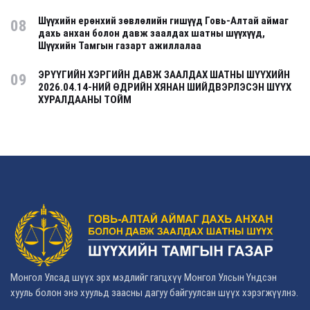
Шүүхийн ерөнхий зөвлөлийн гишүүд Говь-Алтай аймаг
08
дахь анхан болон давж заалдах шатны шүүхүүд,
Шүүхийн Тамгын газарт ажиллалаа
ЭРҮҮГИЙН ХЭРГИЙН ДАВЖ ЗААЛДАХ ШАТНЫ ШҮҮХИЙН
09
2026.04.14-НИЙ ӨДРИЙН ХЯНАН ШИЙДВЭРЛЭСЭН ШҮҮХ
ХУРАЛДААНЫ ТОЙМ
Монгол Улсад шүүх эрх мэдлийг гагцхүү Монгол Улсын Үндсэн
хууль болон энэ хуульд заасны дагуу байгуулсан шүүх хэрэгжүүлнэ.