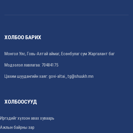
ХОЛБОО БАРИХ
Монгол Улс, Говь-Алтай аймаг, Есөнбулаг сум Жаргалант баг
Мэдээлэл лавлагаа: 70484175
Цахим шуудангийн хаяг: govi-altai_tg@shuukh.mn
ХОЛБООСУУД
Иргэдийг хүлээн авах хуваарь
Ажлын байрны зар