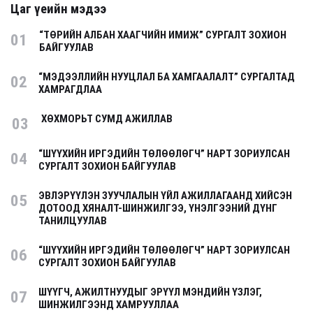
Цаг үеийн мэдээ
“ТӨРИЙН АЛБАН ХААГЧИЙН ИМИЖ” СУРГАЛТ ЗОХИОН
01
БАЙГУУЛАВ
“МЭДЭЭЛЛИЙН НУУЦЛАЛ БА ХАМГААЛАЛТ” СУРГАЛТАД
02
ХАМРАГДЛАА
ХӨХМОРЬТ СУМД АЖИЛЛАВ
03
“ШҮҮХИЙН ИРГЭДИЙН ТӨЛӨӨЛӨГЧ” НАРТ ЗОРИУЛСАН
04
СУРГАЛТ ЗОХИОН БАЙГУУЛАВ
ЭВЛЭРҮҮЛЭН ЗУУЧЛАЛЫН ҮЙЛ АЖИЛЛАГААНД ХИЙСЭН
05
ДОТООД ХЯНАЛТ-ШИНЖИЛГЭЭ, ҮНЭЛГЭЭНИЙ ДҮНГ
ТАНИЛЦУУЛАВ
“ШҮҮХИЙН ИРГЭДИЙН ТӨЛӨӨЛӨГЧ” НАРТ ЗОРИУЛСАН
06
СУРГАЛТ ЗОХИОН БАЙГУУЛАВ
ШҮҮГЧ, АЖИЛТНУУДЫГ ЭРҮҮЛ МЭНДИЙН ҮЗЛЭГ,
07
ШИНЖИЛГЭЭНД ХАМРУУЛЛАА