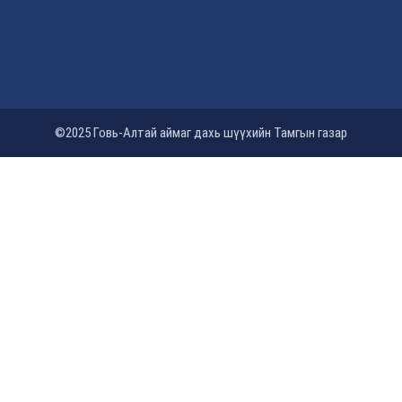
©2025 Говь-Алтай аймаг дахь шүүхийн Тамгын газар