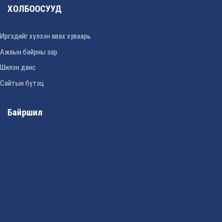
ХОЛБООСУУД
Иргэдийг хүлээн авах хуваарь
Ажлын байрны зар
Шилэн данс
Сайтын бүтэц
Байршил