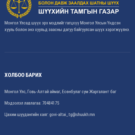
Монгол Улсад шүүх эрх мэдлийг гагцхүү Монгол Улсын Үндсэн
хууль болон энэ хуульд заасны дагуу байгуулсан шүүх хэрэгжүүлнэ.
ХОЛБОО БАРИХ
Монгол Улс, Говь-Алтай аймаг, Есөнбулаг сум Жаргалант баг
Мэдээлэл лавлагаа: 70484175
Цахим шуудангийн хаяг: govi-altai_tg@shuukh.mn